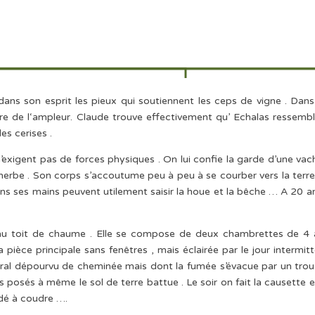
ans son esprit les pieux qui soutiennent les ceps de vigne . Dans
e de l‘ampleur. Claude trouve effectivement qu’ Echalas ressembl
les cerises .
’exigent pas de forces physiques . On lui confie la garde d’une vac
’herbe . Son corps s’accoutume peu à peu à se courber vers la terre
 ans ses mains peuvent utilement saisir la houe et la bêche … A 20 an
 , au toit de chaume . Elle se compose de deux chambrettes de 4 
a pièce principale sans fenêtres , mais éclairée par le jour intermit
entral dépourvu de cheminée mais dont la fumée s’évacue par un tro
 posés à même le sol de terre battue . Le soir on fait la causette e
 dé à coudre ….