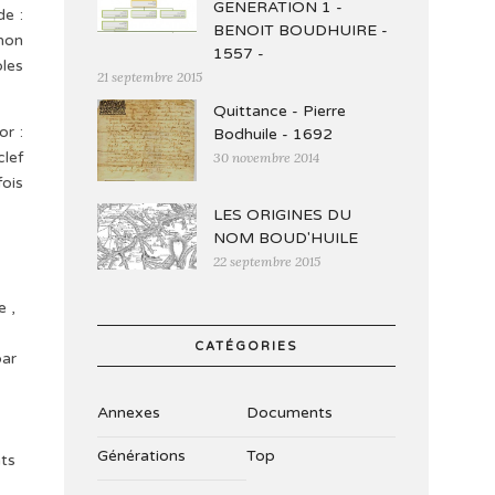
GENERATION 1 -
de :
BENOIT BOUDHUIRE -
 non
1557 -
bles
21 septembre 2015
Quittance - Pierre
or :
Bodhuile - 1692
clef
30 novembre 2014
fois
LES ORIGINES DU
NOM BOUD'HUILE
22 septembre 2015
e ,
CATÉGORIES
par
Annexes
Documents
Générations
Top
ats