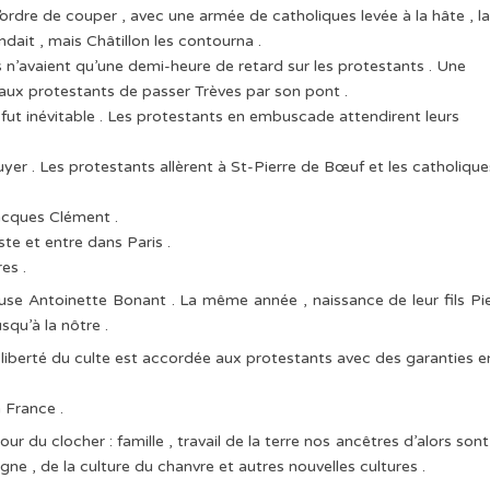
ordre de couper , avec une armée de catholiques levée à la hâte , la
ndait , mais Châtillon les contourna .
s n’avaient qu’une demi-heure de retard sur les protestants . Une
t aux protestants de passer Trèves par son pont .
fut inévitable . Les protestants en embuscade attendirent leurs
uyer . Les protestants allèrent à St-Pierre de Bœuf et les catholique
Jacques Clément .
ste et entre dans Paris .
es .
use Antoinette Bonant . La même année , naissance de leur fils Pi
squ’à la nôtre .
: la liberté du culte est accordée aux protestants avec des garanties e
a France .
ur du clocher : famille , travail de la terre nos ancêtres d’alors sont
ne , de la culture du chanvre et autres nouvelles cultures .