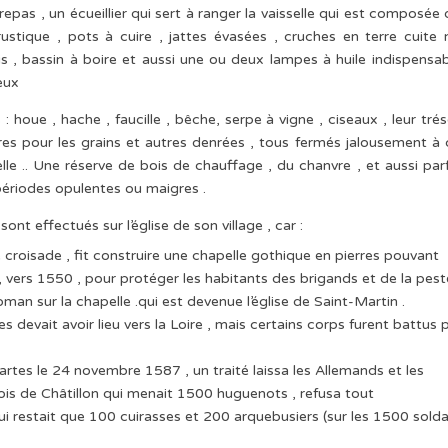
 repas , un écueillier qui sert à ranger la vaisselle qui est composée 
rustique , pots à cuire , jattes évasées , cruches en terre cuite
ois , bassin à boire et aussi une ou deux lampes à huile indispensa
eux
houe , hache , faucille , bêche, serpe à vigne , ciseaux , leur trés
es pour les grains et autres denrées , tous fermés jalousement à 
elle .. Une réserve de bois de chauffage , du chanvre , et aussi par
périodes opulentes ou maigres .
sont effectués sur l’église de son village , car :
une croisade , fit construire une chapelle gothique en pierres pouvant
 vers 1550 , pour protéger les habitants des brigands et de la pest
oman sur la chapelle .qui est devenue l’église de Saint-Martin .
 devait avoir lieu vers la Loire , mais certains corps furent battus 
rtes le 24 novembre 1587 , un traité laissa les Allemands et les
çois de Châtillon qui menait 1500 huguenots , refusa tout
ui restait que 100 cuirasses et 200 arquebusiers (sur les 1500 sold