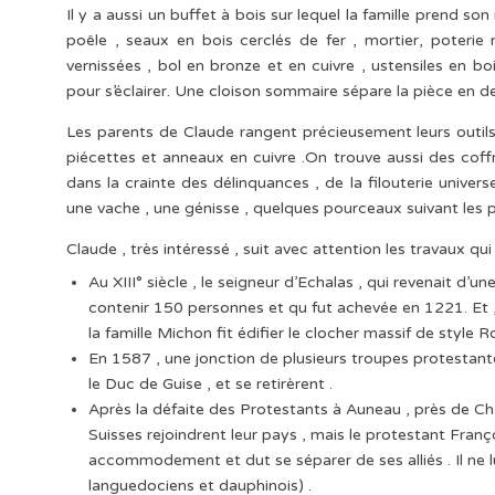
Il y a aussi un buffet à bois sur lequel la famille prend son
poêle , seaux en bois cerclés de fer , mortier, poterie 
vernissées , bol en bronze et en cuivre , ustensiles en b
pour s’éclairer. Une cloison sommaire sépare la pièce en d
Les parents de Claude rangent précieusement leurs outils : 
piécettes et anneaux en cuivre .On trouve aussi des coffr
dans la crainte des délinquances , de la filouterie univers
une vache , une génisse , quelques pourceaux suivant les 
Claude , très intéressé , suit avec attention les travaux qui 
Au XIII° siècle , le seigneur d’Echalas , qui revenait d’
contenir 150 personnes et qu fut achevée en 1221. Et ,
la famille Michon fit édifier le clocher massif de style R
En 1587 , une jonction de plusieurs troupes protestantes
le Duc de Guise , et se retirèrent .
Après la défaite des Protestants à Auneau , près de Cha
Suisses rejoindrent leur pays , mais le protestant Fran
accommodement et dut se séparer de ses alliés . Il ne l
languedociens et dauphinois) .