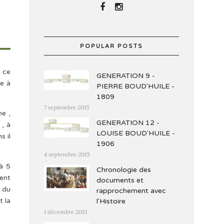
POPULAR POSTS
 ce
GENERATION 9 -
e à
PIERRE BOUD'HUILE -
1809
7 septembre 2015
he ,
GENERATION 12 -
 , à
LOUISE BOUD'HUILE -
s il
1906
4 septembre 2015
à 5
Chronologie des
tent
documents et
u du
rapprochement avec
t la
l'Histoire
1 décembre 2013