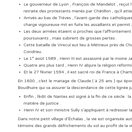
Le gouverneur de Lyon , François de Mandelot , reçut l’
retraite des protestants menés par Châtillon , qu’il atte
Arrivés au bas de Trèves , l’avant-garde des catholique
charge vigoureuse mit en fuite les assaillants et permi
Les deux armées étaient si proches que l’affrontement 
poursuivants , mais subirent de grosses pertes .
Cette bataille de Virecul eut lieu à Métrieux près de Ch
Condrieu .
Le 1° août 1589 , Henri III est assassiné par le moine 
Quatre ans plus tard , Henri IV abjure la religion réformi
Et le 27 février 1594 , il est sacré roi de France à Chartr
En 1600 , c’est le mariage de Claude ( à 25 ans ) qui épo
Boudhuire qui va assurer la descendance de cette lignée ju
Enfin , l’édit de Nantes est signé à la fin de ce siècle 
matière de justice .
Henri IV et son ministre Sully s’appliquent à redresser l
Dans notre petit village d’Échalas , la vie est organisée auto
témoins des grands défrichements du sol au profit de la vig