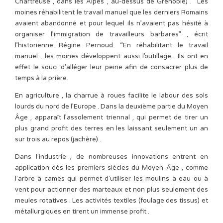
Chartreuse , dans les Alpes , au-dessus de Grenoble) . “Les
moines réhabilitent le travail manuel que les derniers Romains
avaient abandonné et pour lequel ils n’avaient pas hésité à
organiser l’immigration de travailleurs barbares” , écrit
l’historienne Régine Pernoud. “En réhabilitant le travail
manuel , les moines développent aussi l’outillage . Ils ont en
effet le souci d’alléger leur peine afin de consacrer plus de
temps à la prière.
En agriculture , la charrue à roues facilite le labour des sols
lourds du nord de l’Europe . Dans la deuxième partie du Moyen
Âge , apparaît l’assolement triennal , qui permet de tirer un
plus grand profit des terres en les laissant seulement un an
sur trois au repos (jachère) .
Dans l’industrie , de nombreuses innovations entrent en
application dès les premiers siècles du Moyen Âge , comme
l’arbre à cames qui permet d’utiliser les moulins à eau ou à
vent pour actionner des marteaux et non plus seulement des
meules rotatives . Les activités textiles (foulage des tissus) et
métallurgiques en tirent un immense profit .