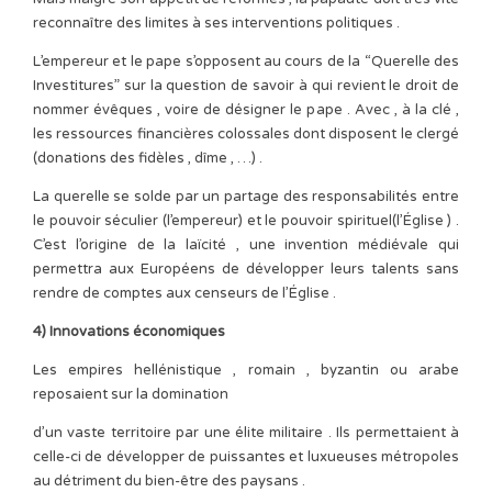
reconnaître des limites à ses interventions politiques .
L’empereur et le pape s’opposent au cours de la “Querelle des
Investitures” sur la question de savoir à qui revient le droit de
nommer évêques , voire de désigner le pape . Avec , à la clé ,
les ressources financières colossales dont disposent le clergé
(donations des fidèles , dîme , …) .
La querelle se solde par un partage des responsabilités entre
le pouvoir séculier (l’empereur) et le pouvoir spirituel(l’Église ) .
C’est l’origine de la laïcité , une invention médiévale qui
permettra aux Européens de développer leurs talents sans
rendre de comptes aux censeurs de l’Église .
4) Innovations économiques
Les empires hellénistique , romain , byzantin ou arabe
reposaient sur la domination
d’un vaste territoire par une élite militaire . Ils permettaient à
celle-ci de développer de puissantes et luxueuses métropoles
au détriment du bien-être des paysans .