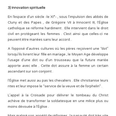
3) Innovation spirituelle
En l’espace d’un siècle -le XI°- , sous l’impulsion des abbés de
Cluny et des Papes , de Grégoire VII à Innocent III, l’Église
catholique se réforme hardiment . Elle intervient dans le droit
civil en protégeant les femmes . C’est ainsi que celles-ci ne
peuvent être mariées sans leur accord .
A l’opposé d’autres cultures où les pères reçoivent une “dot”
lorsqu’ils livrent leur fille en mariage , le Moyen Age développe
l’usage d’une dot ou d’un trousseau que la future mariée
apporte avec elle . Cette dot assure à la femme un certain
ascendant sur son conjoint .
l’Église met aussi au pas les chevaliers . Elle christianise leurs
rites et leur impose le “service de la veuve et de l’orphelin” .
L’appel à la Croisade pour délivrer le tombeau du Christ
achève de transformer la soldatesque en une milice plus ou
moins dévouée à l’Église .
Mais malgré son appétit de réformes , la papauté doit très vite