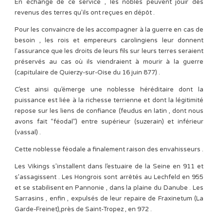
En échange de ce service , les nobles peuvent jouir des
revenus des terres qu’ils ont reçues en dépôt .
Pour les convaincre de les accompagner à la guerre en cas de
besoin , les rois et empereurs carolingiens leur donnent
l’assurance que les droits de leurs fils sur leurs terres seraient
préservés au cas où ils viendraient à mourir à la guerre
(capitulaire de Quierzy-sur-Oise du 16 juin 877) .
C’est ainsi qu’émerge une noblesse héréditaire dont la
puissance est liée à la richesse terrienne et dont la légitimité
repose sur les liens de confiance (feudus en latin , dont nous
avons fait “féodal”) entre supérieur (suzerain) et inférieur
(vassal) .
Cette noblesse féodale a finalement raison des envahisseurs .
Les Vikings s’installent dans l’estuaire de la Seine en 911 et
s’assagissent . Les Hongrois sont arrêtés au Lechfeld en 955
et se stabilisent en Pannonie , dans la plaine du Danube . Les
Sarrasins , enfin , expulsés de leur repaire de Fraxinetum (La
Garde-Freinet),près de Saint-Tropez , en 972 .