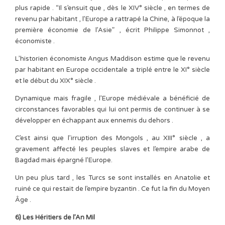
plus rapide . “Il s’ensuit que , dès le XIV° siècle , en termes de
revenu par habitant , l’Europe a rattrapé la Chine, à l’époque la
première économie de l’Asie” , écrit Philippe Simonnot ,
économiste .
L’historien économiste Angus Maddison estime que le revenu
par habitant en Europe occidentale a triplé entre le XI° siècle
et le début du XIX° siècle .
Dynamique mais fragile , l’Europe médiévale a bénéficié de
circonstances favorables qui lui ont permis de continuer à se
développer en échappant aux ennemis du dehors .
C’est ainsi que l’irruption des Mongols , au XIII° siècle , a
gravement affecté les peuples slaves et l’empire arabe de
Bagdad mais épargné l’Europe.
Un peu plus tard , les Turcs se sont installés en Anatolie et
ruiné ce qui restait de l’empire byzantin . Ce fut la fin du Moyen
Âge .
6) Les Héritiers de l’An Mil