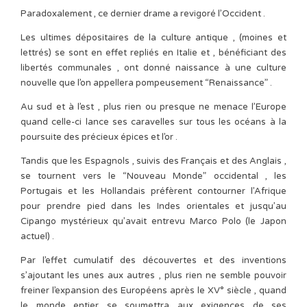
Paradoxalement , ce dernier drame a revigoré l’Occident .
Les ultimes dépositaires de la culture antique , (moines et
lettrés) se sont en effet repliés en Italie et , bénéficiant des
libertés communales , ont donné naissance à une culture
nouvelle que l’on appellera pompeusement “Renaissance” .
Au sud et à l’est , plus rien ou presque ne menace l’Europe
quand celle-ci lance ses caravelles sur tous les océans à la
poursuite des précieux épices et l’or .
Tandis que les Espagnols , suivis des Français et des Anglais ,
se tournent vers le “Nouveau Monde” occidental , les
Portugais et les Hollandais préfèrent contourner l’Afrique
pour prendre pied dans les Indes orientales et jusqu’au
Cipango mystérieux qu’avait entrevu Marco Polo (le Japon
actuel) .
Par l’effet cumulatif des découvertes et des inventions
s’ajoutant les unes aux autres , plus rien ne semble pouvoir
freiner l’expansion des Européens après le XV° siècle , quand
le monde entier se soumettra aux exigences de ses