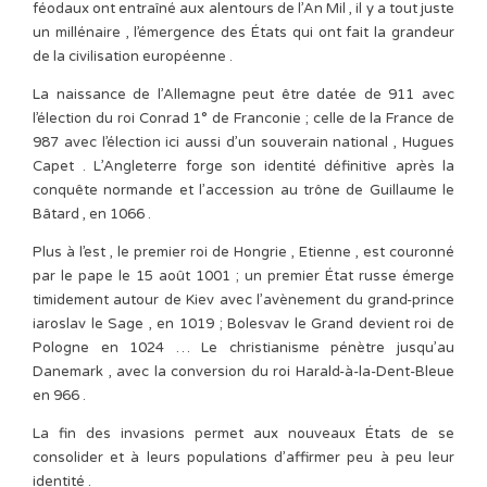
féodaux ont entraîné aux alentours de l’An Mil , il y a tout juste
un millénaire , l’émergence des États qui ont fait la grandeur
de la civilisation européenne .
La naissance de l’Allemagne peut être datée de 911 avec
l’élection du roi Conrad 1° de Franconie ; celle de la France de
987 avec l’élection ici aussi d’un souverain national , Hugues
Capet . L’Angleterre forge son identité définitive après la
conquête normande et l’accession au trône de Guillaume le
Bâtard , en 1066 .
Plus à l’est , le premier roi de Hongrie , Etienne , est couronné
par le pape le 15 août 1001 ; un premier État russe émerge
timidement autour de Kiev avec l’avènement du grand-prince
iaroslav le Sage , en 1019 ; Bolesvav le Grand devient roi de
Pologne en 1024 … Le christianisme pénètre jusqu’au
Danemark , avec la conversion du roi Harald-à-la-Dent-Bleue
en 966 .
La fin des invasions permet aux nouveaux États de se
consolider et à leurs populations d’affirmer peu à peu leur
identité .