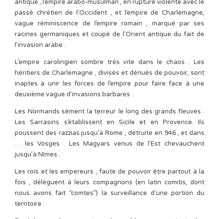
antique , l’empire arabo-musulman , en rupture violente avec le
passé chrétien de l’Occident , et l’empire de Charlemagne,
vague réminiscence de l’empire romain , marqué par ses
racines germaniques et coupé de l’Orient antique du fait de
l’invasion arabe .
L’empire carolingien sombre très vite dans le chaos . Les
héritiers de Charlemagne , divisés et dénués de pouvoir, sont
inaptes à unir les forces de l’empire pour faire face à une
deuxième vague d’invasions barbares .
Les Normands sèment la terreur le long des grands fleuves .
Les Sarrasins s’établissent en Sicile et en Provence. Ils
poussent des razzias jusqu’à Rome , détruite en 946 , et dans
… les Vosges . Les Magyars venus de l’Est chevauchent
jusqu’à Nîmes .
Les rois et les empereurs , faute de pouvoir être partout à la
fois , délèguent à leurs compagnons (en latin comitis, dont
nous avons fait “comtes”) la surveillance d’une portion du
territoire .