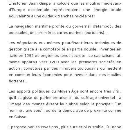
L’historien Jean Gimpel a calculé que les moulins médiévaux
d’Europe occidentale représentaient une énergie totale
équivalente à une ou deux tranches nucléaires !
La navigation maritime profite du gouvernail d’étambot , des
boussoles , des premières cartes marines (portulans) …
Les négociants eux-mêmes peaufinant leurs techniques de
gestion grâce à la comptabilité en partie double , inventée en
Italie en 1292 et longtemps tenus secrète . Le capitalisme lui-
même apparaît vers 1200 avec les premières sociétés en
action , constitués par des minotiers toulousains qui mettent
en commun leurs économies pour investir dans des moulins
flottants .
Les apports politiques du Moyen Âge sont encore très vifs ,
qu’il s’agisse du parlementarisme , du suffrage universel , à
l’image des moines élisant leur abbé selon le principe : “un
homme , une voix” , ou de la démocratie de proximité comme
en Suisse .
Épargnée par les invasions , plus sûre et plus stable , l’Europe